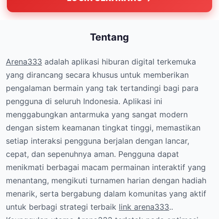
Tentang
Arena333
adalah aplikasi hiburan digital terkemuka
yang dirancang secara khusus untuk memberikan
pengalaman bermain yang tak tertandingi bagi para
pengguna di seluruh Indonesia. Aplikasi ini
menggabungkan antarmuka yang sangat modern
dengan sistem keamanan tingkat tinggi, memastikan
setiap interaksi pengguna berjalan dengan lancar,
cepat, dan sepenuhnya aman. Pengguna dapat
menikmati berbagai macam permainan interaktif yang
menantang, mengikuti turnamen harian dengan hadiah
menarik, serta bergabung dalam komunitas yang aktif
untuk berbagi strategi terbaik
link arena333
..