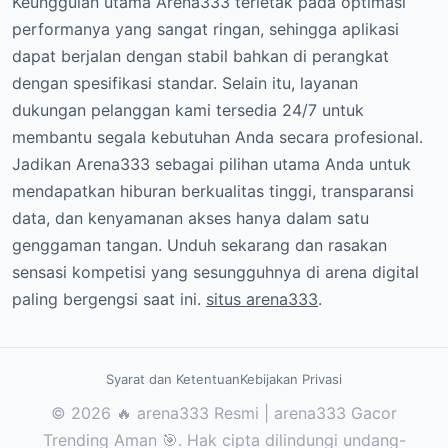
Keunggulan utama Arena333 terletak pada optimasi
performanya yang sangat ringan, sehingga aplikasi
dapat berjalan dengan stabil bahkan di perangkat
dengan spesifikasi standar. Selain itu, layanan
dukungan pelanggan kami tersedia 24/7 untuk
membantu segala kebutuhan Anda secara profesional.
Jadikan Arena333 sebagai pilihan utama Anda untuk
mendapatkan hiburan berkualitas tinggi, transparansi
data, dan kenyamanan akses hanya dalam satu
genggaman tangan. Unduh sekarang dan rasakan
sensasi kompetisi yang sesungguhnya di arena digital
paling bergengsi saat ini.
situs arena333
.
Syarat dan Ketentuan
Kebijakan Privasi
© 2026 🔥 arena333 Resmi | arena333 Gacor
Trending Aman 🎯. Hak cipta dilindungi undang-