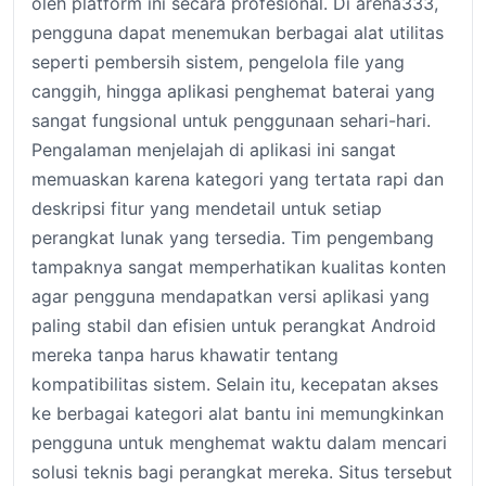
oleh platform ini secara profesional. Di arena333,
pengguna dapat menemukan berbagai alat utilitas
seperti pembersih sistem, pengelola file yang
canggih, hingga aplikasi penghemat baterai yang
sangat fungsional untuk penggunaan sehari-hari.
Pengalaman menjelajah di aplikasi ini sangat
memuaskan karena kategori yang tertata rapi dan
deskripsi fitur yang mendetail untuk setiap
perangkat lunak yang tersedia. Tim pengembang
tampaknya sangat memperhatikan kualitas konten
agar pengguna mendapatkan versi aplikasi yang
paling stabil dan efisien untuk perangkat Android
mereka tanpa harus khawatir tentang
kompatibilitas sistem. Selain itu, kecepatan akses
ke berbagai kategori alat bantu ini memungkinkan
pengguna untuk menghemat waktu dalam mencari
solusi teknis bagi perangkat mereka. Situs tersebut