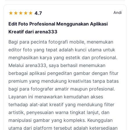
★
★
★
★
★
4.7
Andi
Edit Foto Profesional Menggunakan Aplikasi
Kreatif dari arena333
Bagi para pecinta fotografi mobile, menemukan
editor foto yang tepat adalah kunci utama untuk
menghasilkan karya yang estetik dan profesional.
Melalui arena333, saya berhasil menemukan
berbagai aplikasi pengeditan gambar dengan fitur
premium yang mendukung kreativitas tanpa batas
bagi para fotografer amatir maupun profesional.
Layanan ini menawarkan kemudahan akses
terhadap alat-alat kreatif yang mendukung filter
artistik, penyesuaian warna tingkat lanjut, dan
manipulasi gambar yang kompleks. Keunggulan
utama dari platform tersebut adalah ketersediaan