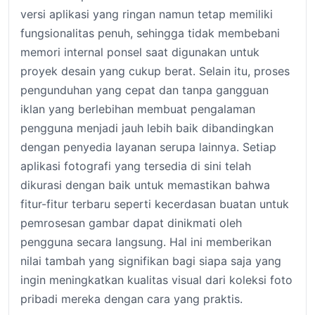
versi aplikasi yang ringan namun tetap memiliki
fungsionalitas penuh, sehingga tidak membebani
memori internal ponsel saat digunakan untuk
proyek desain yang cukup berat. Selain itu, proses
pengunduhan yang cepat dan tanpa gangguan
iklan yang berlebihan membuat pengalaman
pengguna menjadi jauh lebih baik dibandingkan
dengan penyedia layanan serupa lainnya. Setiap
aplikasi fotografi yang tersedia di sini telah
dikurasi dengan baik untuk memastikan bahwa
fitur-fitur terbaru seperti kecerdasan buatan untuk
pemrosesan gambar dapat dinikmati oleh
pengguna secara langsung. Hal ini memberikan
nilai tambah yang signifikan bagi siapa saja yang
ingin meningkatkan kualitas visual dari koleksi foto
pribadi mereka dengan cara yang praktis.