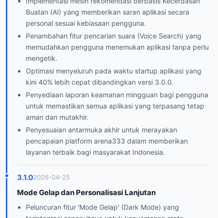
Implementasi mesin rekomendasi berbasis Kecerdasan
Buatan (AI) yang memberikan saran aplikasi secara
personal sesuai kebiasaan pengguna.
Penambahan fitur pencarian suara (Voice Search) yang
memudahkan pengguna menemukan aplikasi tanpa perlu
mengetik.
Optimasi menyeluruh pada waktu startup aplikasi yang
kini 40% lebih cepat dibandingkan versi 3.0.0.
Penyediaan laporan keamanan mingguan bagi pengguna
untuk memastikan semua aplikasi yang terpasang tetap
aman dan mutakhir.
Penyesuaian antarmuka akhir untuk merayakan
pencapaian platform arena333 dalam memberikan
layanan terbaik bagi masyarakat Indonesia.
3.1.0
2026-04-25
Mode Gelap dan Personalisasi Lanjutan
Peluncuran fitur 'Mode Gelap' (Dark Mode) yang