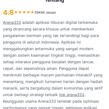
4.8
★
★
★
★
★
59494 ulasan
Arena333
adalah aplikasi hiburan digital terkemuka
yang dirancang secara khusus untuk memberikan
pengalaman bermain yang tak tertandingi bagi para
pengguna di seluruh Indonesia. Aplikasi ini
menggabungkan antarmuka yang sangat modern
dengan sistem keamanan tingkat tinggi, memastikan
setiap interaksi pengguna berjalan dengan lancar,
cepat, dan sepenuhnya aman. Pengguna dapat
menikmati berbagai macam permainan interaktif yang
menantang, mengikuti turnamen harian dengan hadiah
menarik, serta bergabung dalam komunitas yang aktif
untuk berbagi strategi terbaik
link arena333
..
Keunggulan utama Arena333 terletak pada optimasi
performanya yang sangat ringan, sehingga aplikasi