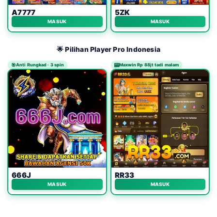
A7777
5ZK
MASUK
MASUK
🌟 Pilihan Player Pro Indonesia
🎯
Anti Rungkad · 3 spin
🎰
Maxwin Rp 88jt tadi malam
666J
RR33
MASUK
MASUK