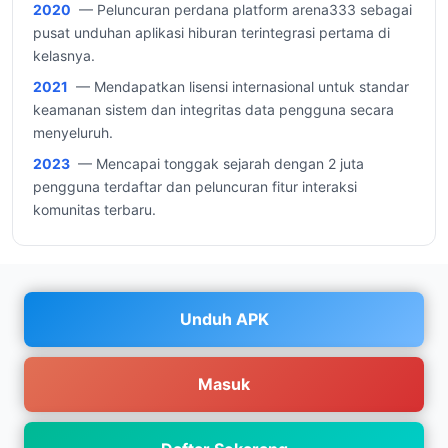
2020
— Peluncuran perdana platform arena333 sebagai
pusat unduhan aplikasi hiburan terintegrasi pertama di
kelasnya.
2021
— Mendapatkan lisensi internasional untuk standar
keamanan sistem dan integritas data pengguna secara
menyeluruh.
2023
— Mencapai tonggak sejarah dengan 2 juta
pengguna terdaftar dan peluncuran fitur interaksi
komunitas terbaru.
Unduh APK
Masuk