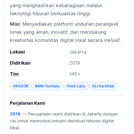
yang menghadirkan kebahagiaan melalui
teknologi hiburan berkualitas tinggi.
Misi:
Menyediakan platform unduhan perangkat
lunak yang aman, inovatif, dan mendukung
kreativitas komunitas digital lokal secara inklusif.
Lokasi
Jakarta
Didirikan
2019
Tim
145+
PAGCOR
BMM Testlabs
iTech Labs
GLI Certified
Perjalanan Kami
2019
— Perusahaan resmi didirikan di Jakarta dengan
visi untuk merevolusi industri distribusi hiburan digital
lokal.