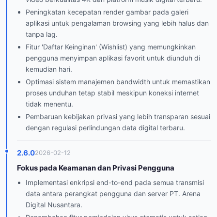
Peningkatan kecepatan render gambar pada galeri
aplikasi untuk pengalaman browsing yang lebih halus dan
tanpa lag.
Fitur 'Daftar Keinginan' (Wishlist) yang memungkinkan
pengguna menyimpan aplikasi favorit untuk diunduh di
kemudian hari.
Optimasi sistem manajemen bandwidth untuk memastikan
proses unduhan tetap stabil meskipun koneksi internet
tidak menentu.
Pembaruan kebijakan privasi yang lebih transparan sesuai
dengan regulasi perlindungan data digital terbaru.
2.6.0
2026-02-12
Fokus pada Keamanan dan Privasi Pengguna
Implementasi enkripsi end-to-end pada semua transmisi
data antara perangkat pengguna dan server PT. Arena
Digital Nusantara.